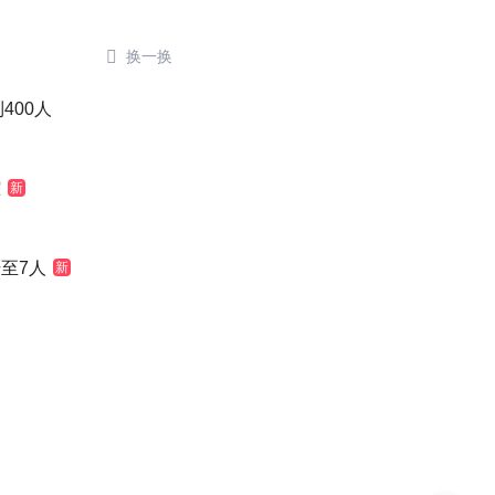

换一换
400人
踪
新
至7人
新