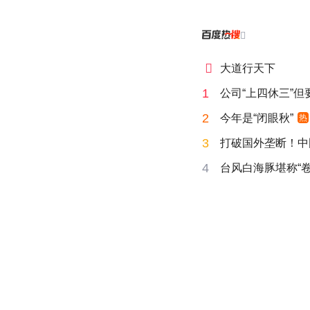


大道行天下
1
公司“上四休三”但
2
今年是“闭眼秋”
热
3
打破国外垄断！中
4
台风白海豚堪称“卷