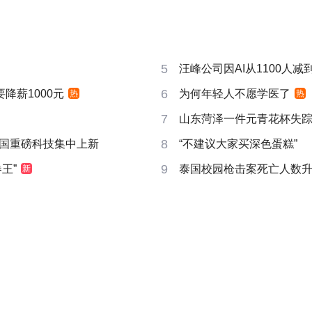
5
汪峰公司因AI从1100人减到
6
要降薪1000元
为何年轻人不愿学医了
热
热
7
山东菏泽一件元青花杯失
8
国重磅科技集中上新
“不建议大家买深色蛋糕”
9
王”
泰国校园枪击案死亡人数升
新