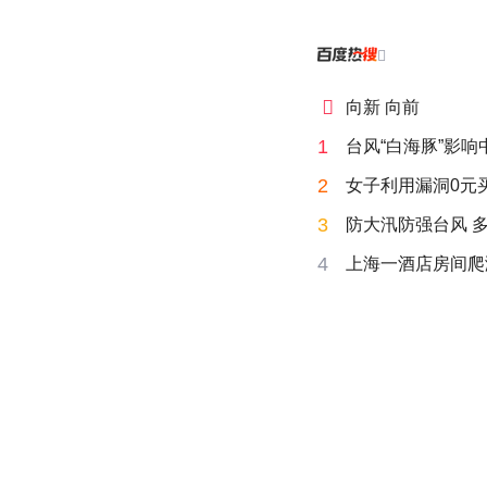


向新 向前
1
台风“白海豚”影
2
女子利用漏洞0元
3
防大汛防强台风 
4
上海一酒店房间爬满