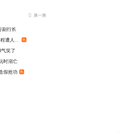

换一换
银行副行长
遭人利用
热
I气笑了
游玩时溺亡
”造假抢功
热