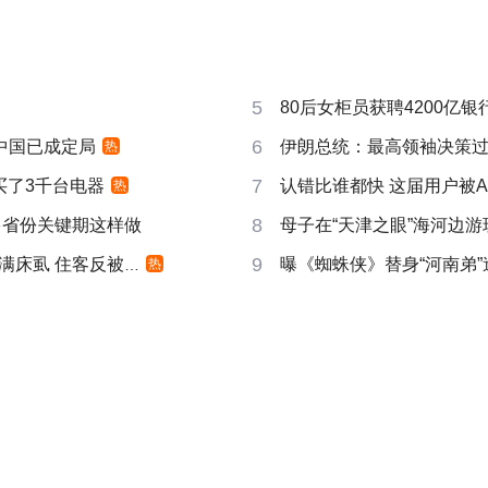
5
80后女柜员获聘4200亿
6
响中国已成定局
伊朗总统：最高领袖决策过程
热
7
买了3千台电器
认错比谁都快 这届用户被A
热
8
多省份关键期这样做
母子在“天津之眼”海河边
9
床虱 住客反被怼
曝《蜘蛛侠》替身“河南弟
热