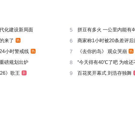
5
代化建设新局面
拼豆有多火 一公里内能有4
6
的来了
商家称1小时被20条差评
热
7
24小时警戒线
《去你的岛》 观众哭崩
热
热
8
重磅规划出炉
“今天得有40℃了吧 为啥还
9
26》歌王
百花奖开幕式 刘浩存独舞
新