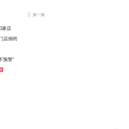

换一换
0家店
后门店倒闭
不预警”
新