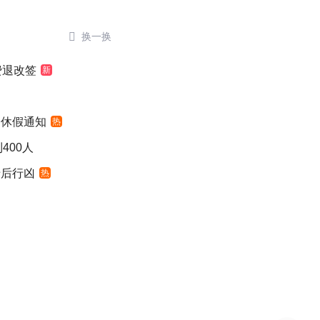

换一换
费退改签
新
峰休假通知
热
400人
母后行凶
热