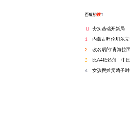


夯实基础开新局
1
内蒙古呼伦贝尔立
2
改名后的“青海拉面
3
比A4纸还薄！中
4
女孩摆摊卖菌子时