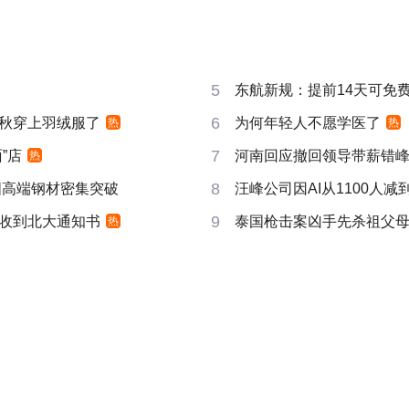
5
东航新规：提前14天可免
6
秋穿上羽绒服了
为何年轻人不愿学医了
热
热
7
”店
河南回应撤回领导带薪错
热
8
国高端钢材密集突破
汪峰公司因AI从1100人减到
9
收到北大通知书
泰国枪击案凶手先杀祖父
热